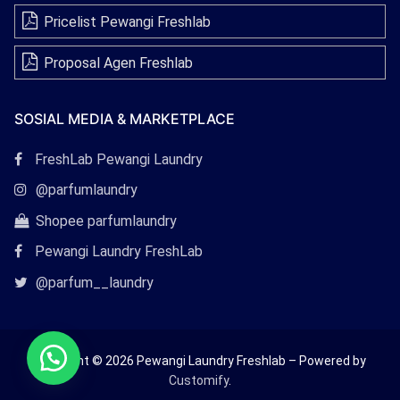
Pricelist Pewangi Freshlab
Proposal Agen Freshlab
SOSIAL MEDIA & MARKETPLACE
Tautan
FreshLab Pewangi Laundry
Facebook
Tautan
@parfumlaundry
Instagram
Tautan
Shopee parfumlaundry
Shopee
Pewangi Laundry FreshLab
Tautan
@parfum__laundry
Twitter
Copyright © 2026 Pewangi Laundry Freshlab – Powered by
Customify
.