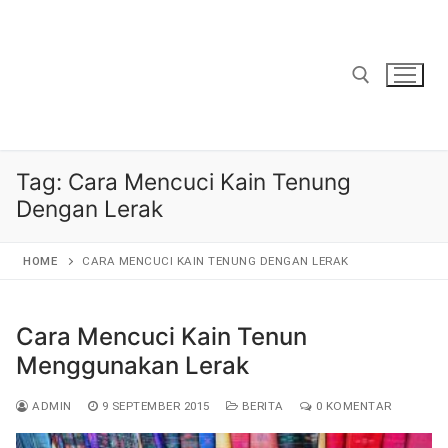
Lompat
ke
konten
Cari:
Tag:
Cara Mencuci Kain Tenung
Dengan Lerak
HOME
CARA MENCUCI KAIN TENUNG DENGAN LERAK
Cara Mencuci Kain Tenun
Menggunakan Lerak
ADMIN
9 SEPTEMBER 2015
BERITA
0 KOMENTAR