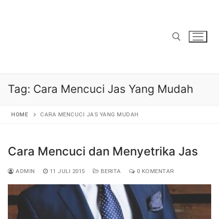
Lompat
ke
konten
Cari:
Tag:
Cara Mencuci Jas Yang Mudah
HOME
CARA MENCUCI JAS YANG MUDAH
Cara Mencuci dan Menyetrika Jas
ADMIN
11 JULI 2015
BERITA
0 KOMENTAR