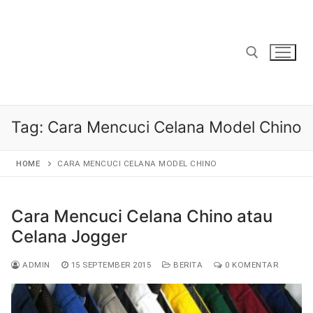
Lompat
ke
konten
Cari:
Tag:
Cara Mencuci Celana Model Chino
HOME
CARA MENCUCI CELANA MODEL CHINO
Cara Mencuci Celana Chino atau
Celana Jogger
ADMIN
15 SEPTEMBER 2015
BERITA
0 KOMENTAR