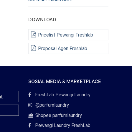
DOWNLOAD
Pricelist Pewangi Freshlab
Proposal Agen Freshlab
SOSIAL MEDIA & MARKETPLACE
Tautan
FreshLab Pewangi Laundry
ab
Facebook
Tautan
@parfumlaundry
Instagram
Tautan
Shopee parfumlaundry
Shopee
Pewangi Laundry FreshLab