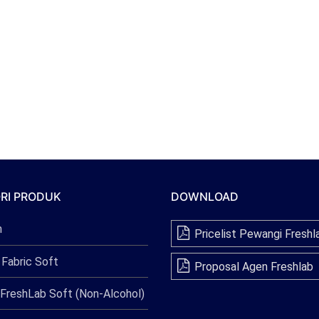
RI PRODUK
DOWNLOAD
n
Pricelist Pewangi Freshl
 Fabric Soft
Proposal Agen Freshlab
FreshLab Soft (Non-Alcohol)