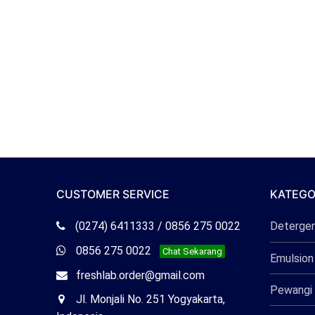
CUSTOMER SERVICE
KATEGO
Telepon
(0274) 6411333 / 0856 275 0022
Deterge
Freshlab
Whatsapp
0856 275 0022
Chat Sekarang
Emulsion
Freshlab
Email
freshlab.order@gmail.com
Pewangi 
Freshlab
Office
Jl. Monjali No. 251 Yogyakarta,