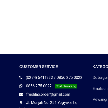
CUSTOMER SERVICE
KATEGO
Telepon
(0274) 6411333 / 0856 275 0022
Deterge
Freshlab
Whatsapp
0856 275 0022
Chat Sekarang
Emulsion
Freshlab
Email
freshlab.order@gmail.com
Pewangi 
Freshlab
Office
Jl. Monjali No. 251 Yogyakarta,