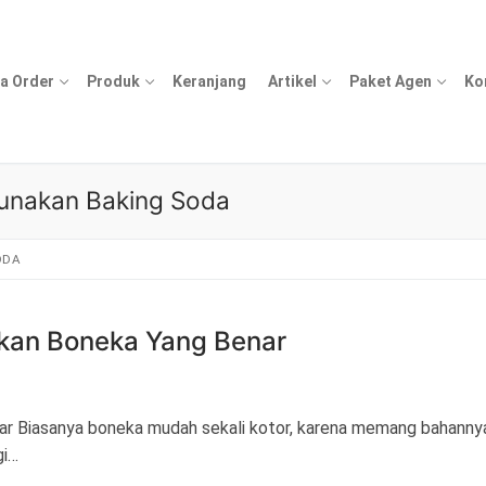
a Order
Produk
Keranjang
Artikel
Paket Agen
Ko
unakan Baking Soda
ODA
kan Boneka Yang Benar
r Biasanya boneka mudah sekali kotor, karena memang bahanny
gi…