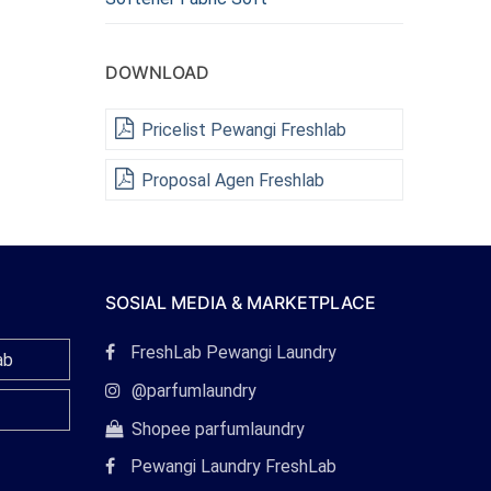
DOWNLOAD
Pricelist Pewangi Freshlab
Proposal Agen Freshlab
SOSIAL MEDIA & MARKETPLACE
Tautan
FreshLab Pewangi Laundry
ab
Facebook
Tautan
@parfumlaundry
Instagram
Tautan
Shopee parfumlaundry
Shopee
Pewangi Laundry FreshLab