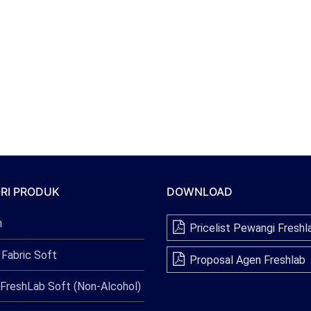
RI PRODUK
DOWNLOAD
n
Pricelist Pewangi Freshl
 Fabric Soft
Proposal Agen Freshlab
FreshLab Soft (Non-Alcohol)