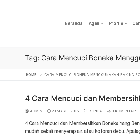
Lompat
ke
konten
Beranda
Agen
Profile
Car
Tag:
Cara Mencuci Boneka Mengg
HOME
CARA MENCUCI BONEKA MENGGUNAKAN BAKING S
4 Cara Mencuci dan Membersih
ADMIN
20 MARET 2015
BERITA
0 KOMENTAR
4 Cara Mencuci dan Membersihkan Boneka Yang Bena
mudah sekali menyerap air, atau kotoran debu. Apala