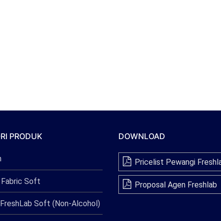
RI PRODUK
DOWNLOAD
n
Pricelist Pewangi Freshl
 Fabric Soft
Proposal Agen Freshlab
FreshLab Soft (Non-Alcohol)