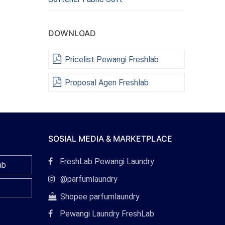
DOWNLOAD
Pricelist Pewangi Freshlab
Proposal Agen Freshlab
SOSIAL MEDIA & MARKETPLACE
Tautan
FreshLab Pewangi Laundry
ab
Facebook
Tautan
@parfumlaundry
Instagram
Tautan
Shopee parfumlaundry
Shopee
Pewangi Laundry FreshLab