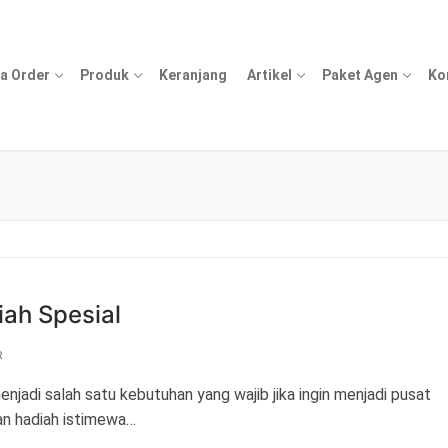
a Order
Produk
Keranjang
Artikel
Paket Agen
Ko
ah Spesial
R
jadi salah satu kebutuhan yang wajib jika ingin menjadi pusat
kan hadiah istimewa…