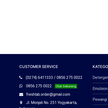
CUSTOMER SERVICE
KATEGO
Telepon
(0274) 6411333 / 0856 275 0022
Deterge
Freshlab
Whatsapp
0856 275 0022
Chat Sekarang
Emulsion
Freshlab
Email
freshlab.order@gmail.com
Pewangi 
Freshlab
Office
Jl. Monjali No. 251 Yogyakarta,