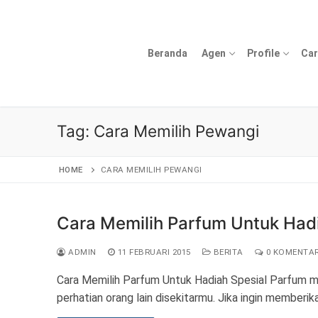
Lompat
ke
konten
Beranda
Agen
Profile
Car
Tag:
Cara Memilih Pewangi
HOME
CARA MEMILIH PEWANGI
Cara Memilih Parfum Untuk Hadi
ADMIN
11 FEBRUARI 2015
BERITA
0 KOMENTA
Cara Memilih Parfum Untuk Hadiah Spesial Parfum men
perhatian orang lain disekitarmu. Jika ingin memberi