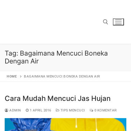
Lompat
ke
konten
Cari:
Tag:
Bagaimana Mencuci Boneka
Dengan Air
HOME
BAGAIMANA MENCUCI BONEKA DENGAN AIR
Cara Mudah Mencuci Jas Hujan
ADMIN
1 APRIL 2016
TIPS MENCUCI
0 KOMENTAR